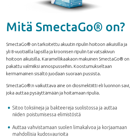
Mitä SmectaGo® on?
SmectaGo® on tarkoitettu akuutin ripulin hoitoon aikuisilla ja
yli 8-vuotiailla lapsilla ja kroonisen ripulin tai vatsakivun
hoitoon aikuisilla. Karamellikaakaon makuinen SmectaGo® on
pakattu valmiiksi annospusseihin. Koostumukseltaan
kermamainen sisältö juodaan suoraan pussista.
SmectaGo®:n vaikuttava aine on diosmektiitti eli luonnon savi,
joka auttaa pysäyttämään ja hoitamaan ripulia.
Sitoo toksiineja ja bakteereja suolistossa ja auttaa
niiden poistumisessa elimistöstä
Auttaa vahvistamaan suolen limakalvoa ja korjaamaan
mahdollisia kudosvaurioita