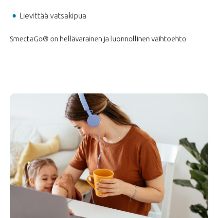
Lievittää vatsakipua
SmectaGo® on hellävarainen ja luonnollinen vaihtoehto